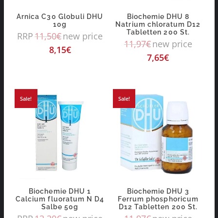
Arnica C30 Globuli DHU
Biochemie DHU 8
10g
Natrium chloratum D12
Tabletten 200 St.
RRP
11,50
€
new price
11,97
€
new price
8,15
€
7,65
€
Sale!
Sale!
Biochemie DHU 1
Biochemie DHU 3
Calcium fluoratum N D4
Ferrum phosphoricum
Salbe 50g
D12 Tabletten 200 St.