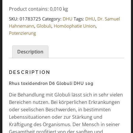
D6
Product contains: 0,010
kg
Globuli
DHU
SKU:
01783725
Category:
DHU
Tags:
DHU
,
Dr. Samuel
10g
Hahnemann
,
Globuli
,
Homöophatie Union
,
quantity
Potenzierung
Description
DESCRIPTION
Rhus toxidendron D6 Globuli DHU 10g
Die Behandlung mit Globuli lässt sich in sehr vielen
Bereichen nutzen. Bei körperlichen Erkrankungen
oder seelischen Beschwerden, in bestimmten
Lebenssituationen oder zur Stärkung und
Kräftigung des Organismus. Der Mensch in seiner
Gesamtheit profitiert von der sanften und