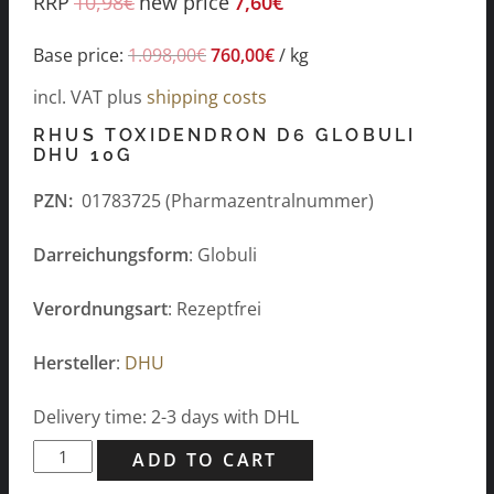
RRP
10,98
€
new price
7,60
€
Base price:
1.098,00
€
760,00
€
/
kg
incl. VAT
plus
shipping costs
RHUS TOXIDENDRON D6 GLOBULI
DHU 10G
PZN:
01783725 (Pharmazentralnummer)
Darreichungsform
: Globuli
Verordnungsart
: Rezeptfrei
Hersteller
:
DHU
Delivery time: 2-3 days with DHL
Rhus
ADD TO CART
toxidendron