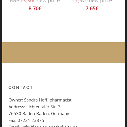
RRP
13,30
€
new price
11,97
€
new price
8,70
€
7,65
€
CONTACT
Owner: Sandra Hoff, pharmacist
Address: Lichtentaler Str. 3,
76530 Baden-Baden, Germany
Fax: 07221 23875