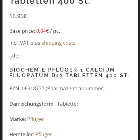
Tabletten 400 St.
16,95
€
Base price:
0,04
€
/
pc.
incl. VAT
plus
shipping costs
[:de]
BIOCHEMIE PFLÜGER 1 CALCIUM
FLUORATUM D12 TABLETTEN 400 ST.
PZN
: 06318737 (Pharmazentralnummer)
Darreichungsform
: Tabletten
Marke
:
Pflüger
Hersteller
:
Pflüger