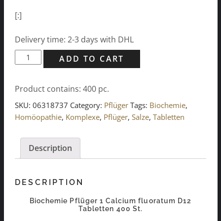
[:]
Delivery time: 2-3 days with DHL
Biochemie
ADD TO CART
Pflüger
1
Product contains: 400
pc.
Calcium
fluoratum
SKU:
06318737
Category:
Pflüger
Tags:
Biochemie
,
D12
Homöopathie
,
Komplexe
,
Pflüger
,
Salze
,
Tabletten
Tabletten
400
Description
St.
quantity
DESCRIPTION
Biochemie Pflüger 1 Calcium fluoratum D12
Tabletten 400 St.