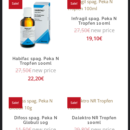
Sale!
Sale!
Infragil spag. Peka N
Tropfen 100ml
27,50
€
new price
19,10
€
Habifac spag. Peka N
Tropfen 100ml
27,50
€
new price
22,20
€
Sale!
Sale!
Difoss spag. Peka N
Dalektro NR Tropfen
Globuli 10g
100ml
11,50
€
new price
29,80
€
new price